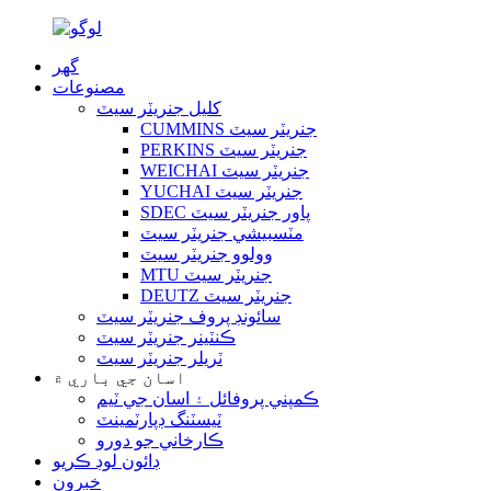
گهر
مصنوعات
کليل جنريٽر سيٽ
CUMMINS جنريٽر سيٽ
PERKINS جنريٽر سيٽ
WEICHAI جنريٽر سيٽ
YUCHAI جنريٽر سيٽ
SDEC پاور جنريٽر سيٽ
مٽسبيشي جنريٽر سيٽ
وولوو جنريٽر سيٽ
MTU جنريٽر سيٽ
DEUTZ جنريٽر سيٽ
سائونڊ پروف جنريٽر سيٽ
ڪنٽينر جنريٽر سيٽ
ٽريلر جنريٽر سيٽ
اسان جي باري ۾
ڪمپني پروفائل ۽ اسان جي ٽيم
ٽيسٽنگ ڊپارٽمينٽ
ڪارخاني جو دورو
ڊائون لوڊ ڪريو
خبرون