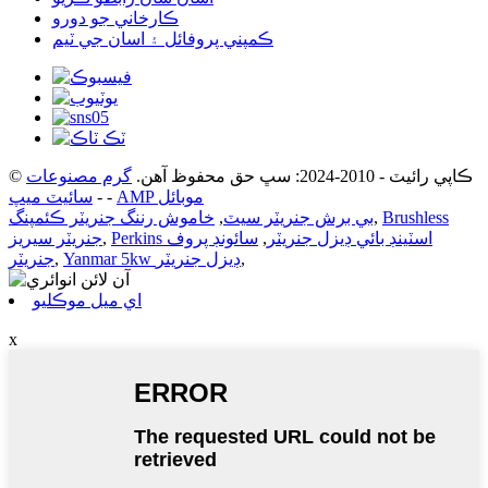
ڪارخاني جو دورو
ڪمپني پروفائل ۽ اسان جي ٽيم
© ڪاپي رائيٽ - 2010-2024: سڀ حق محفوظ آهن.
گرم مصنوعات
AMP موبائل
-
-
سائيٽ ميپ
Brushless
,
بي برش جنريٽر سيٽ
,
خاموش رننگ جنريٽر ڪئمپنگ
Perkins اسٽينڊ بائي ڊيزل جنريٽر
,
سائونڊ پروف
,
جنريٽر سيريز
,
Yanmar 5kw ڊيزل جنريٽر
,
جنريٽر
اي ميل موڪليو
x