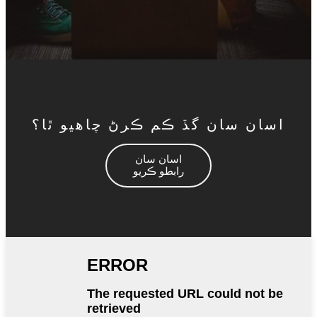
اسان سان گڏ ڪم ڪرڻ چاهيو ٿا؟
اسان سان
رابطو ڪريو