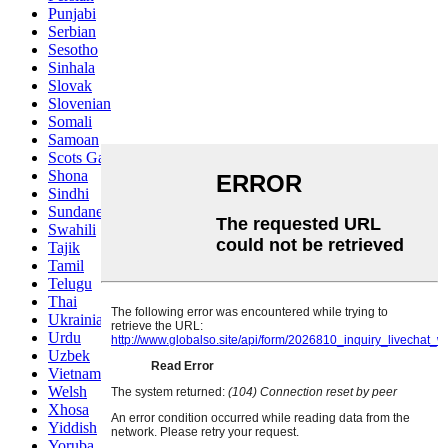
Punjabi
Serbian
Sesotho
Sinhala
Slovak
Slovenian
Somali
Samoan
Scots Gaelic
Shona
Sindhi
Sundanese
Swahili
Tajik
Tamil
Telugu
Thai
Ukrainian
Urdu
Uzbek
Vietnamese
Welsh
Xhosa
Yiddish
Yoruba