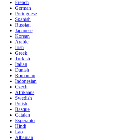
French
German
Portuguese
Spanish
Russian
Japanese
Korean
Arabic
Irish
Greek
Turkish
Italian
Danish
Romanian
Indonesian
Czech
Afrikaans
Swedish
Polish
Basque
Catalan
Esperanto
Hindi
Lao
Albanian