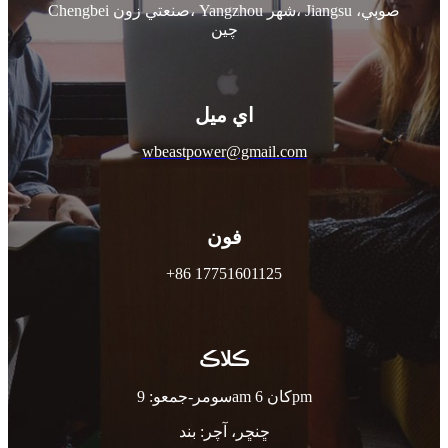
Chengbei صنعتي زون، Yangzhou شهر، Jiangsu صوبي،
چين
اي ميل
wbeastpower@gmail.com
فون
+86 17751601125
ڪلاڪ
سومر-جمعو: 9am کان 6pm
ڇنڇر، آچر: بند