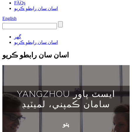
FAQs
اسان سان رابطو ڪريو
English
گهر
اسان سان رابطو ڪريو
اسان سان رابطو ڪريو
YANGZHOU ايسٽ پاور
سامان ڪمپني، لميٽيڊ
پتو